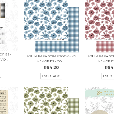
RIES -
FOLHA PARA SCRAPBOOK - MY
FOLHA PARA SC
ID...
MEMORIES - COL...
MEMORIES 
R$4,20
R$4
ESGOTADO
ESGO