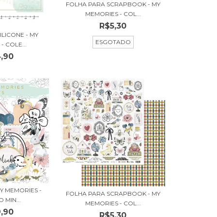
FOLHA PARA SCRAPBOOK - MY
MEMORIES - COL...
R$5,30
ILICONE - MY
ESGOTADO
- COLE...
,90
MY MEMORIES -
FOLHA PARA SCRAPBOOK - MY
 MIN...
MEMORIES - COL...
,90
R$5,30