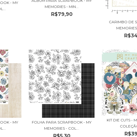
ÁLBUM PARA SCRAPBOOK - MY
OOK - MY
MEMORIES - MIN...
...
R$79,90
CARIMBO DE S
MEMORIES 
R$34
KIT DIE CUTS - 
OOK - MY
FOLHA PARA SCRAPBOOK - MY
COLEÇÃO
...
MEMORIES - COL...
R$39
R$5,30