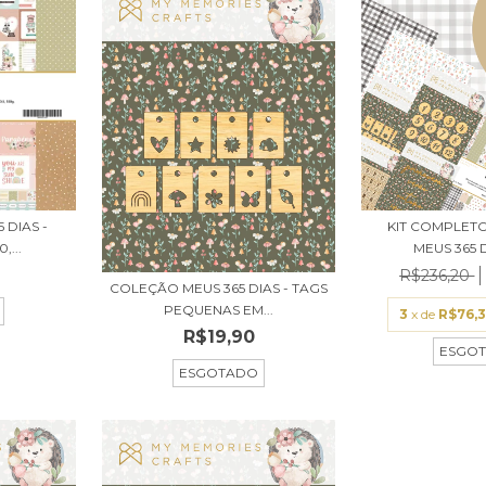
 DIAS -
KIT COMPLET
,...
MEUS 365 DI
R$236,20
COLEÇÃO MEUS 365 DIAS - TAGS
PEQUENAS EM...
3
x de
R$76,
R$19,90
ESGO
ESGOTADO