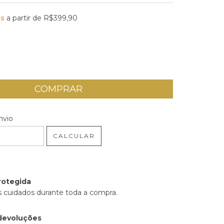
is
a partir de
R$399,90
 CEP:
ALTERAR CEP
nvio
CALCULAR
rotegida
 cuidados durante toda a compra.
devoluções