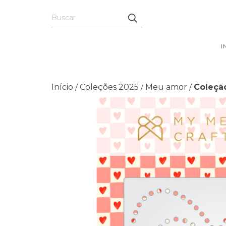
I
Início
Coleções 2025
Meu amor
Coleçã
/
/
/