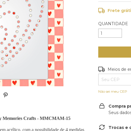
Frete grát
QUANTIDADE
Entregas para o
Meios de e
Não sei meu CEP
Compra p
Seus dados
My Memories Crafts - MMCMAM-15
Trocas e 
em acrílico, com a possibilidade de 4 medidas