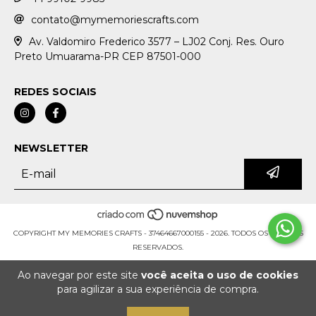
contato@mymemoriescrafts.com
Av. Valdomiro Frederico 3577 – LJ02 Conj. Res. Ouro
Preto Umuarama-PR CEP 87501-000
REDES SOCIAIS
NEWSLETTER
COPYRIGHT MY MEMORIES CRAFTS - 37464667000155 - 2026. TODOS OS DIREITOS
RESERVADOS.
Ao navegar por este site
você aceita o uso de cookies
para agilizar a sua experiência de compra.