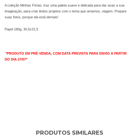
A coleção Minhas Férias, traz uma paleta suave e delicada para dar asas a sua
imaginação, para criar lindos projetos com o tema que amamos, viagem. Prepare
suas fotos, porque ela está demais!
Papel 180g, 30,5x31,5
*PRODUTO EM PRÉ-VENDA, COM DATA PREVISTA PARA ENVIO A PARTIR
DO
DIA 27/07*
PRODUTOS SIMILARES